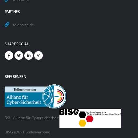
PARTNER
telenoise.de
SHARE SOCIAL
REFERENZEN
BSI - Allianz für Cybersicherheit
BISG e.V. - Bundesverband