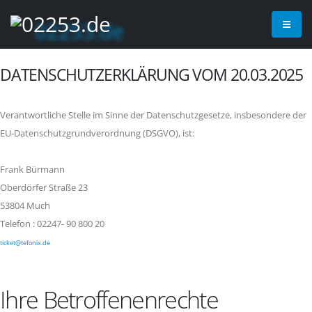
DATENSCHUTZERKLÄRUNG VOM 20.03.2025
Verantwortliche Stelle im Sinne der Datenschutzgesetze, insbesondere der
EU-Datenschutzgrundverordnung (DSGVO), ist:
Frank Bürmann
Oberdörfer Straße 23
53804 Much
Telefon : 02247- 90 800 20
ticket@tefonix.de
Ihre Betroffenenrechte